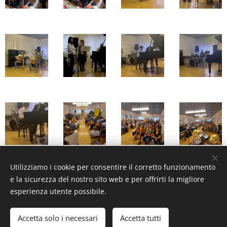
Utilizziamo i cookie per consentire il corretto funzionamento
e la sicurezza del nostro sito web e per offrirti la migliore
esperienza utente possibile.
Associazione Musicale della Carnia, Via XXV Aprile, 27 C.F.
93003140303
Accetta solo i necessari
Accetta tutti
Creato con
Webnode
Cookies