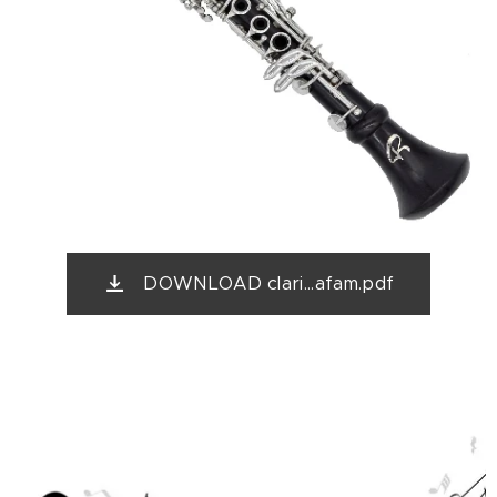
DOWNLOAD clari...afam.pdf