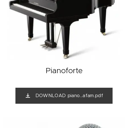
Pianoforte
DOWNLOAD piano...afam.pdf