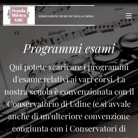
ASSOCIAZIONE
MUSICALE
DELLA
CARNIA
Programmi esami
Qui potete scaricare i programmi
d'esame relativi ai vari corsi. La
nostra scuola è convenzionata con il
Conservatorio di Udine (e si avvale
anche di un'ulteriore convenzione
congiunta con i Conservatori di